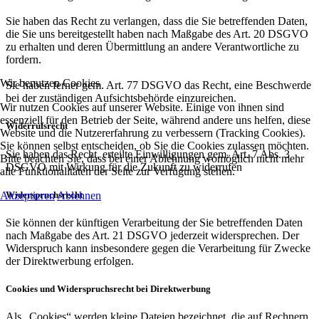
Sie haben das Recht zu verlangen, dass die Sie betreffenden Daten,
die Sie uns bereitgestellt haben nach Maßgabe des Art. 20 DSGVO
zu erhalten und deren Übermittlung an andere Verantwortliche zu
fordern.
Wir benutzen Cookies
Sie haben ferner gem. Art. 77 DSGVO das Recht, eine Beschwerde
bei der zuständigen Aufsichtsbehörde einzureichen.
Wir nutzen Cookies auf unserer Website. Einige von ihnen sind
essenziell für den Betrieb der Seite, während andere uns helfen, diese
Widerrufsrecht
Website und die Nutzererfahrung zu verbessern (Tracking Cookies).
Sie können selbst entscheiden, ob Sie die Cookies zulassen möchten.
Sie haben das Recht, erteilte Einwilligungen gem. Art. 7 Abs. 3
Bitte beachten Sie, dass bei einer Ablehnung womöglich nicht mehr
DSGVO mit Wirkung für die Zukunft zu widerrufen
alle Funktionalitäten der Seite zur Verfügung stehen.
Akzeptieren
Ablehnen
Widerspruchsrecht
Sie können der künftigen Verarbeitung der Sie betreffenden Daten
nach Maßgabe des Art. 21 DSGVO jederzeit widersprechen. Der
Widerspruch kann insbesondere gegen die Verarbeitung für Zwecke
der Direktwerbung erfolgen.
Cookies und Widerspruchsrecht bei Direktwerbung
Als „Cookies“ werden kleine Dateien bezeichnet, die auf Rechnern